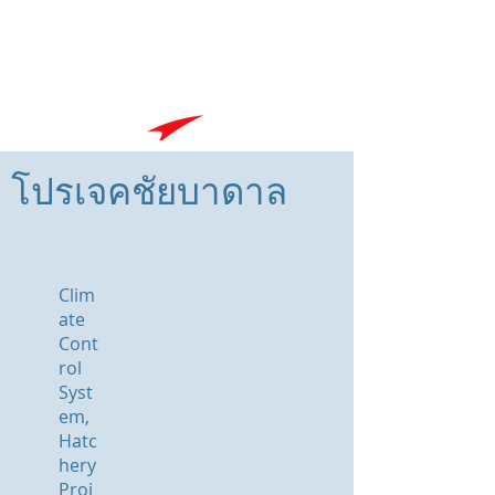
Goodspeed International
โปรเจคชัยบาดาล
Clim
ate
Cont
rol
Syst
em,
Hatc
hery
Proj